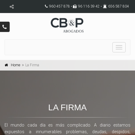
960 457 878 •
96 116 39 42 •
656 587 804
Toggle
navigat
Home
La Firma
LA FIRMA
El mundo cada día es más complicado. A diario estamos
expuestos a innumerables problemas, deudas, despidos,