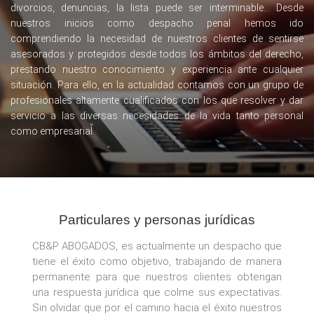
divorcios, denuncias, la lista puede ser interminable... Desde
nuestros inicios como despacho penal hemos ido
comprendiendo la necesidad de nuestros clientes de sentirse
asesorados y protegidos desde todos los ámbitos del derecho,
prestando nuestro conocimiento y experiencia ante cualquier
situación. Para ello, en la actualidad contamos con un grupo de
profesionales altamente cualificados con los que resolver y dar
servicio a las diversas necesidades de la vida tanto personal
como empresarial.
Particulares y personas jurídicas
CB&P ABOGADOS, es actualmente un despacho que
tiene el éxito como objetivo, trabajando de manera
permanente para que nuestros clientes obtengan
una respuesta jurídica que colme sus expectativas.
Sin olvidar que por el camino hacia el éxito nuestros