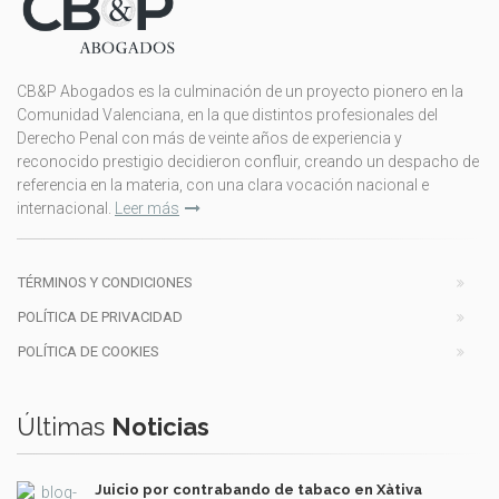
Juzgados de Menores
Acusación y Defensa
CB&P Abogados es la culminación de un proyecto pionero en la
Defensa
Comunidad Valenciana, en la que distintos profesionales del
Derecho Penal con más de veinte años de experiencia y
Defensa en juicios penales, selección de jurados
reconocido prestigio decidieron confluir, creando un despacho de
Asistencia al detenido ante la Policía y en
referencia en la materia, con una clara vocación nacional e
Juzgado de Guardia.
internacional.
Leer más
Peticiones de libertad provisional, indultos,
revisiones de sentencias, suspensión y
sustitución de penas.
TÉRMINOS Y CONDICIONES
Tratamiento Penitenciario, petición de tercer
POLÍTICA DE PRIVACIDAD
grado.
POLÍTICA DE COOKIES
Acusación
Acusación penal: denuncias y querellas.
Acusación particular y Acusación popular.
Últimas
Noticias
Juicio por contrabando de tabaco en Xàtiva