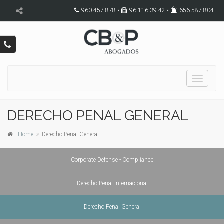
960 457 878 •
96 116 39 42 •
656 587 804
Toggle
navigati
DERECHO PENAL GENERAL
Home
Derecho Penal General
Corporate Defense - Compliance
Derecho Penal Internacional
Derecho Penal General