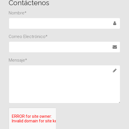
Contáctenos
Nombre*
Delitos contra la persona
Delitos contra la salud pública
Correo Electrónico*
Delitos contra la libertad
Delitos contra el orden socioeconómico
Mensaje*
Delitos contra el honor
Delitos contra la administración de justicia
Delitos contra la propiedad intelectual e industrial
Delitos contra la seguridad vial
Delitos contra la libertad sexual